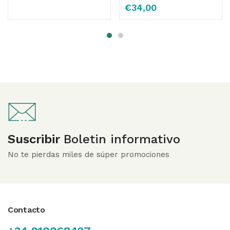
Valorado con
€
34,00
4.83
de 5
Suscribir
Boletin informativo
No te pierdas miles de súper promociones
Contacto