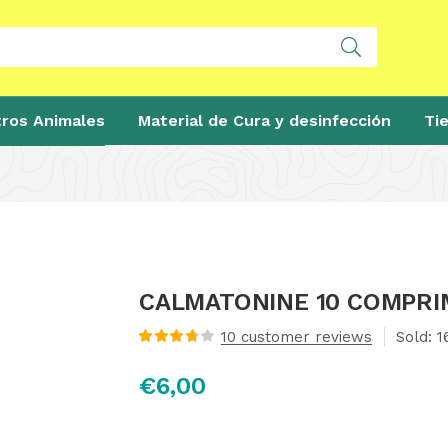
ros Animales
Material de Cura y desinfección
Ti
CALMATONINE 10 COMPRI
10
customer reviews
Sold:
1
Valorado
con
3.78
€
6,00
de 5 en
base a
valoraciones
de
clientes