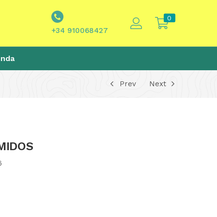
0
+34 910068427
enda
Prev
Next
MIDOS
6