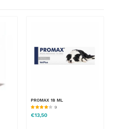
PROMAX 18 ML
9
Valorado
€
13,50
con
4.13
de
5