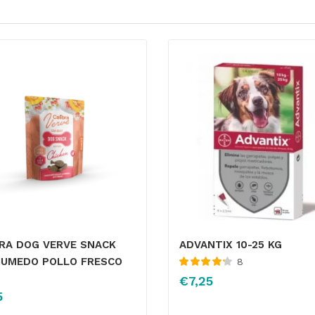
BRA DOG VERVE SNACK
ADVANTIX 10-25 KG
HUMEDO POLLO FRESCO
8
Valorado
€
7,25
con
4.29
de
5
5