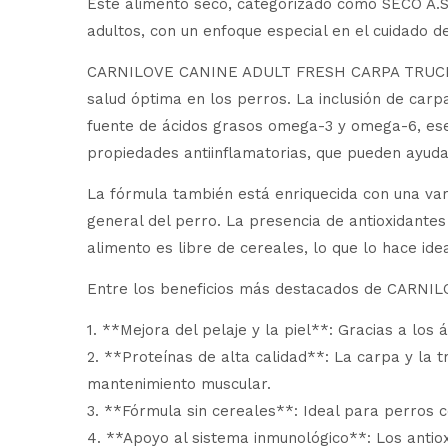
Este alimento seco, categorizado como SECO A.S
adultos, con un enfoque especial en el cuidado del
CARNILOVE CANINE ADULT FRESH CARPA TRUCHA H
salud óptima en los perros. La inclusión de carp
fuente de ácidos grasos omega-3 y omega-6, esen
propiedades antiinflamatorias, que pueden ayudar
La fórmula también está enriquecida con una var
general del perro. La presencia de antioxidantes
alimento es libre de cereales, lo que lo hace ide
Entre los beneficios más destacados de CARN
1. **Mejora del pelaje y la piel**: Gracias a lo
2. **Proteínas de alta calidad**: La carpa y la t
mantenimiento muscular.
3. **Fórmula sin cereales**: Ideal para perros c
4. **Apoyo al sistema inmunológico**: Los antiox