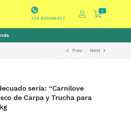
0
+34 910068427
enda
Prev
Next
decuado sería: “Carnilove
esco de Carpa y Trucha para
2kg