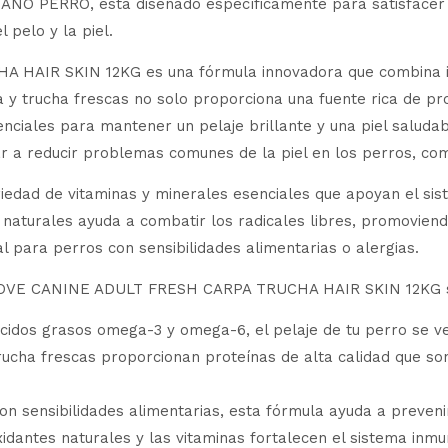
ANO PERRO, está diseñado específicamente para satisfacer l
 pelo y la piel.
AIR SKIN 12KG es una fórmula innovadora que combina ing
a y trucha frescas no solo proporciona una fuente rica de pr
ciales para mantener un pelaje brillante y una piel saludab
 a reducir problemas comunes de la piel en los perros, como
iedad de vitaminas y minerales esenciales que apoyan el sis
 naturales ayuda a combatir los radicales libres, promovien
al para perros con sensibilidades alimentarias o alergias.
ILOVE CANINE ADULT FRESH CARPA TRUCHA HAIR SKIN 12KG s
s ácidos grasos omega-3 y omega-6, el pelaje de tu perro se v
rucha frescas proporcionan proteínas de alta calidad que son 
on sensibilidades alimentarias, esta fórmula ayuda a preveni
idantes naturales y las vitaminas fortalecen el sistema inmu