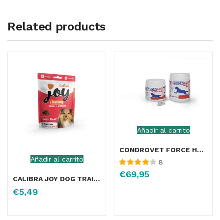
Related products
Añadir al carrito
CONDROVET FORCE HA 120 COMPRIMIDOS
Añadir al carrito
8
Valorado
€
69,95
con
4.00
CALIBRA JOY DOG TRAINING S&M BEEF 150GR
de 5
€
5,49