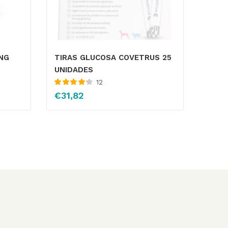
ING
TIRAS GLUCOSA COVETRUS 25
UNIDADES
12
Valorado
€
31,82
con
4.27
de
5