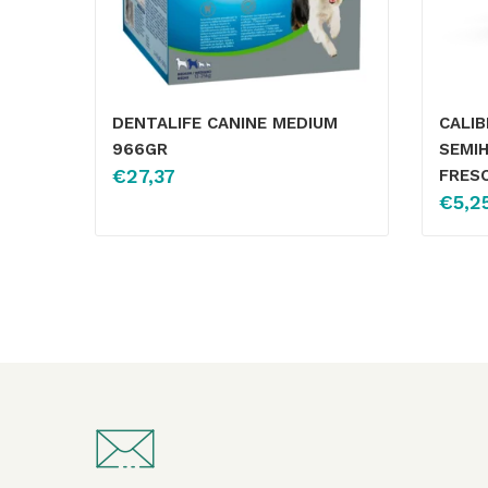
DENTALIFE CANINE MEDIUM
CALI
966GR
SEMI
€
27,37
FRES
€
5,2