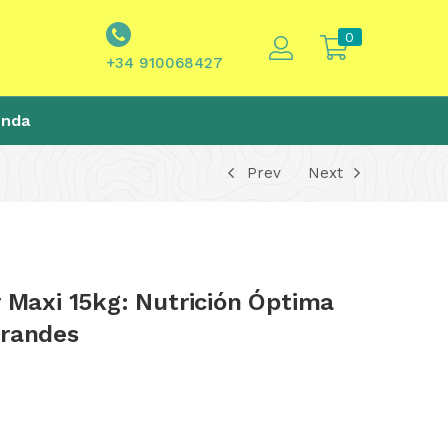
0
+34 910068427
enda
Prev
Next
r Maxi 15kg: Nutrición Óptima
Grandes