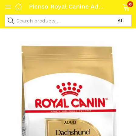
0
Pienso Royal Canine Adulto Dachshund 28 7,5kg: Nutrición Óptima para Perros Salchicha