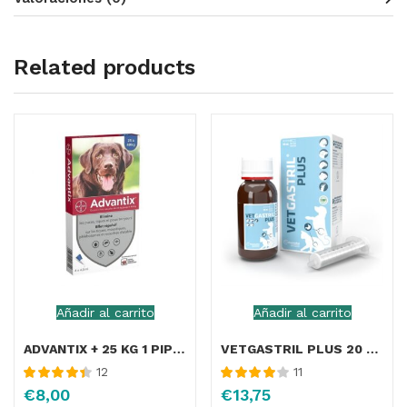
Related products
Añadir al carrito
Añadir al carrito
ADVANTIX + 25 KG 1 PIPETA
VETGASTRIL PLUS 20 ML
12
11
Valorado con
Valorado
€
8,00
€
13,75
4.45
de 5
con
4.10
de