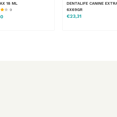
AX 18 ML
DENTALIFE CANINE EXTRA
6X69GR
9
€
23,31
50
de