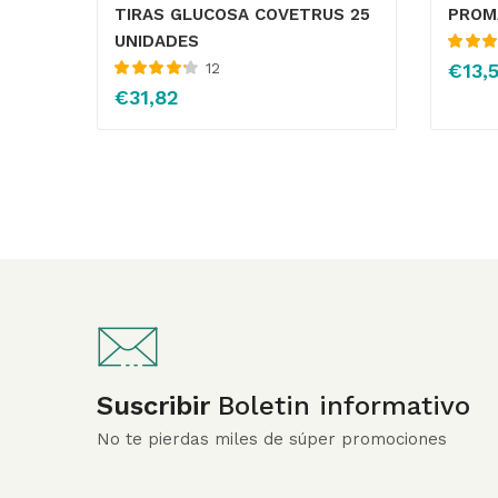
TIRAS GLUCOSA COVETRUS 25
PROM
UNIDADES
Valorado
12
€
13,
con
4.13
Valorado
5
€
31,82
con
4.27
de
5
Suscribir
Boletin informativo
No te pierdas miles de súper promociones