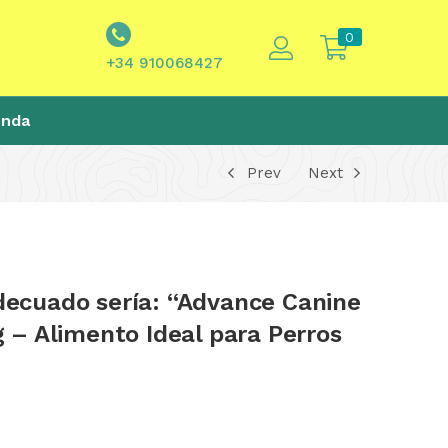
0
+34 910068427
enda
Prev
Next
adecuado sería: “Advance Canine
g – Alimento Ideal para Perros