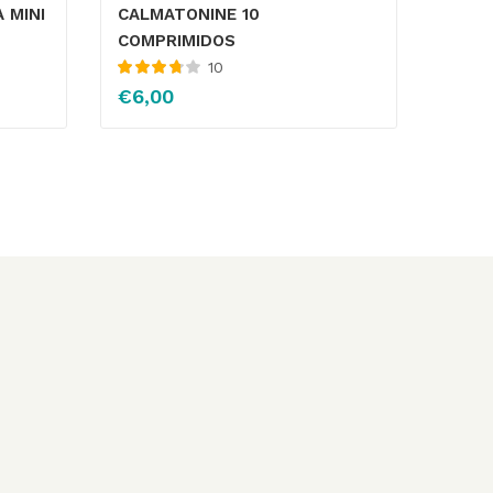
 MINI
CALMATONINE 10
COMPRIMIDOS
10
Valorado
€
6,00
con
3.78
de 5