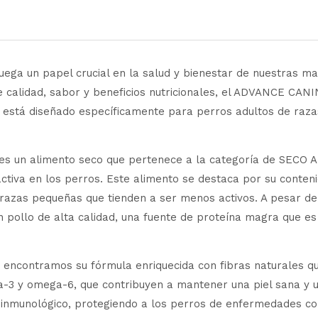
juega un papel crucial en la salud y bienestar de nuestras 
e calidad, sabor y beneficios nutricionales, el ADVANCE C
 está diseñado específicamente para perros adultos de raza
n alimento seco que pertenece a la categoría de SECO A.S
tiva en los perros. Este alimento se destaca por su contenid
azas pequeñas que tienden a ser menos activos. A pesar de s
 pollo de alta calidad, una fuente de proteína magra que es
, encontramos su fórmula enriquecida con fibras naturales qu
-3 y omega-6, que contribuyen a mantener una piel sana y un 
a inmunológico, protegiendo a los perros de enfermedades c