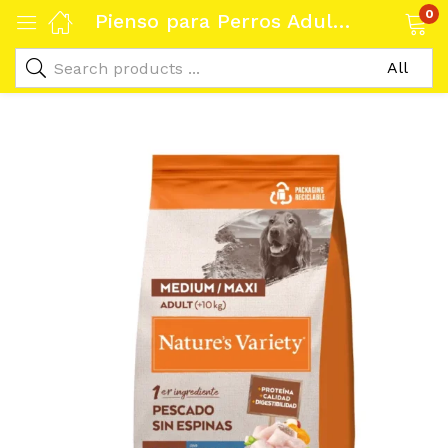
0
Pienso para Perros Adultos Medianos con Pescado 10kg – Nature’s Variety Healthy Grain