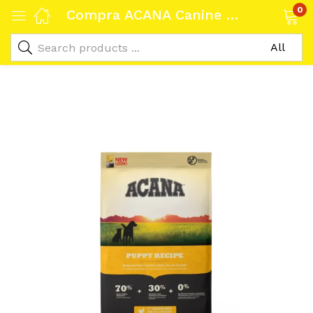
0
Compra ACANA Canine Puppy Heritage 2kg: Nutrición Premium para Cachorros