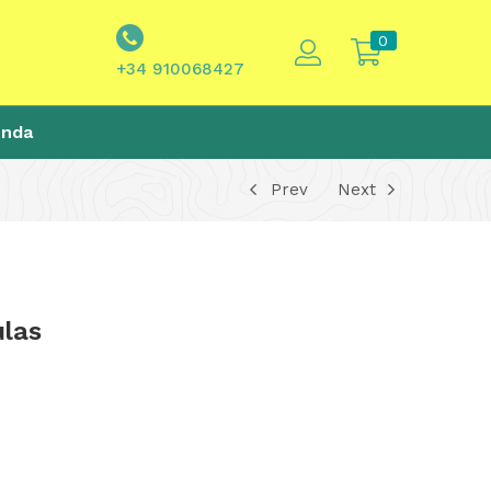
0
+34 910068427
enda
Prev
Next
las