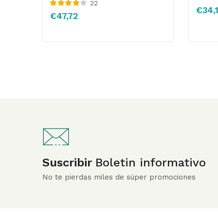
22
Valorado
€
34,
Valorado
con
4.00
€
47,72
con
4.14
de
de 5
5
Suscribir
Boletin informativo
No te pierdas miles de súper promociones