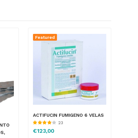
Featured
ACTIFUCIN FUMIGENO 6 VELAS
23
ENTO
Valorado
€
123,00
S,
con
4.05
de 5