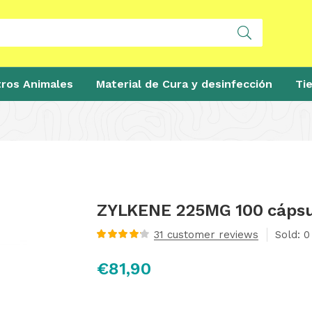
ros Animales
Material de Cura y desinfección
Ti
ZYLKENE 225MG 100 cápsu
31
customer reviews
Sold:
0
Valorado
con
4.20
de
€
81,90
5 en base
a
valoraciones
de clientes