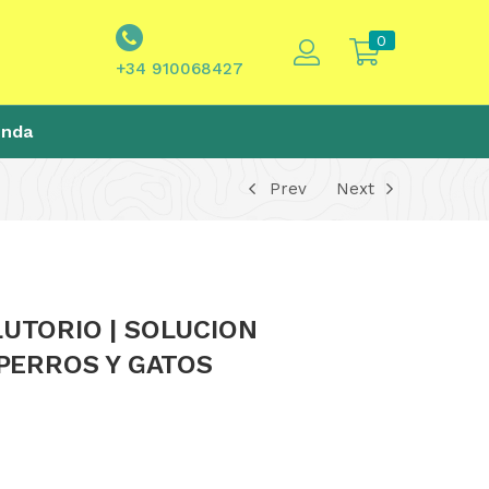
0
+34 910068427
enda
Prev
Next
UTORIO | SOLUCION
PERROS Y GATOS
0