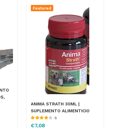
Featured
ENTO
S,
ANIMA STRATH 30ML |
SUPLEMENTO ALIMENTICIO
8
Valorado
€
7,08
con
4.00