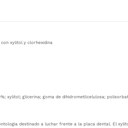
con xylitol y clorhexidina
9%; xylitol; glicerina; goma de dihidrometilcelulosa; polisorb
tologia destinado a luchar frente a la placa dental. El xylito