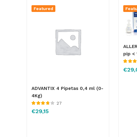
Featured
Feat
ALLE
pip <
Valorado
€
29,
con
4.18
5
ADVANTIX 4 Pipetas 0,4 ml (0-
4Kg)
27
Valorado
€
29,15
con
3.81
de 5