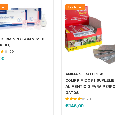
ured
Featured
RDERM SPOT-ON 2 ml 6
 10 Kg
29
00
de
ANIMA STRATH 360
COMPRIMIDOS | SUPLEM
ALIMENTICIO PARA PERRO
GATOS
29
Valorado
€
146,00
con
4.25
de
5