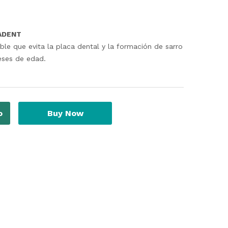
UADENT
ble que evita la placa dental y la formación de sarro
eses de edad.
o
Buy Now