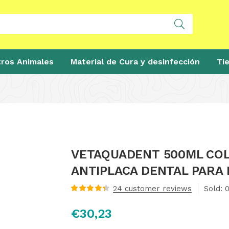
ros Animales
Material de Cura y desinfección
Ti
VETAQUADENT 500ML COL
ANTIPLACA DENTAL PARA 
24
customer reviews
Sold:
Valorado con
4.43
de 5
€
30,23
en base a
valoraciones
de clientes