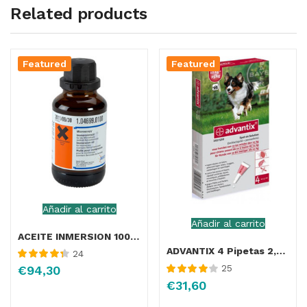
Related products
Featured
Featured
Añadir al carrito
Añadir al carrito
ACEITE INMERSION 100ML 1 unidad KRUUSE
ADVANTIX 4 Pipetas 2,5ML (10-25 Kg)
24
Valorado con
25
€
94,30
4.43
de 5
Valorado
€
31,60
con
4.13
de
5