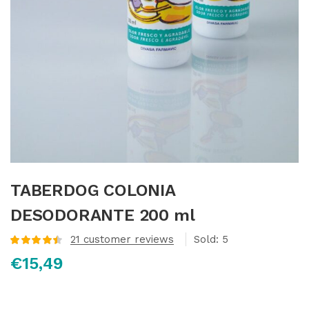
TABERDOG COLONIA
DESODORANTE 200 ml
21
customer reviews
Sold:
5
Valorado con
€
15,49
4.55
de 5 en
base a
valoraciones
de clientes