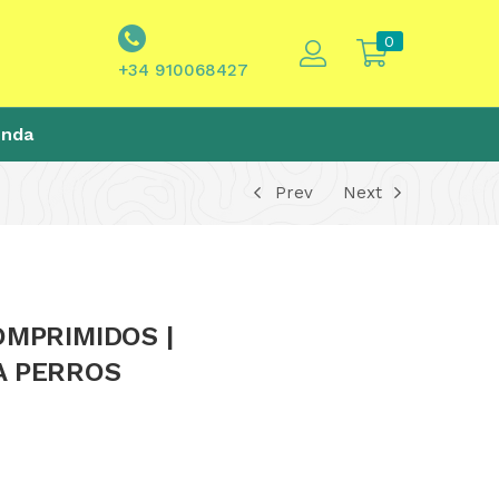
0
+34 910068427
enda
Prev
Next
MPRIMIDOS |
A PERROS