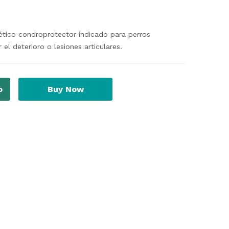
ico condroprotector indicado para perros
l deterioro o lesiones articulares.
o
Buy Now