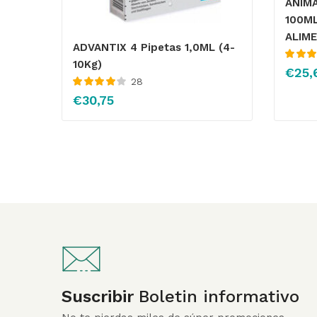
ANIM
100M
ALIME
ADVANTIX 4 Pipetas 1,0ML (4-
10Kg)
Valorado
€
25,
4.50
de 
28
Valorado
€
30,75
con
4.07
de
5
Suscribir
Boletin informativo