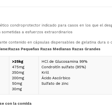
co condroprotector indicado para casos en los que el desg
n sometidas a esfuerzos extraordinarios
lante contenido en cápsulas dispersables de gelatina dura o
iene:Razas Pequeñas Razas Medianas Razas Grandes
>25kg
HCl de Glucosamina 99%
475mg
Condroitín sulfato (95%)
350mg
Krill
200mg
Ácido Ascórbico
50mg
Sulfato de zinc
30mg
se con la comida