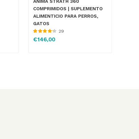
ANIMA STRATH 360
COMPRIMIDOS | SUPLEMENTO
ALIMENTICIO PARA PERROS,
GATOS
29
Valorado
€
146,00
con
4.25
de
5