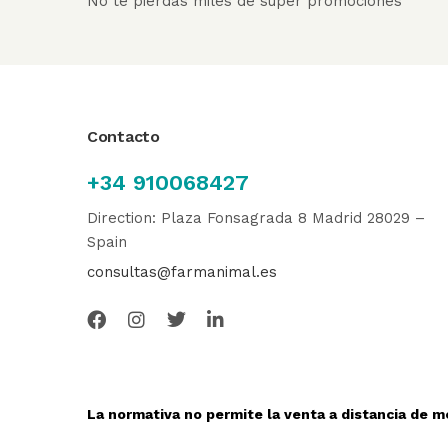
No te pierdas miles de súper promociones
Contacto
+34 910068427
Direction: Plaza Fonsagrada 8 Madrid 28029 –
Spain
consultas@farmanimal.es
La normativa no permite la venta a distancia de m