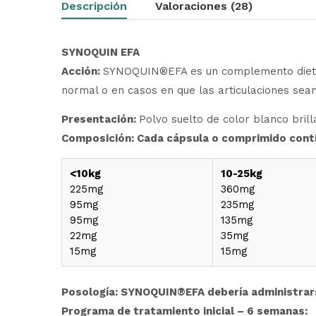
Descripción
Valoraciones (28)
SYNOQUIN
EFA
Acción:
SYNOQUIN®EFA es un complemento dietéti
normal o en casos en que las articulaciones sea
Presentación:
Polvo suelto de color blanco bril
Composición: Cada cápsula o comprimido cont
<10kg
10-25kg
225mg
360mg
95mg
235mg
95mg
135mg
22mg
35mg
15mg
15mg
Posología: SYNOQUIN
®
EFA debería administrar
Programa de tratamiento inicial – 6 semanas: