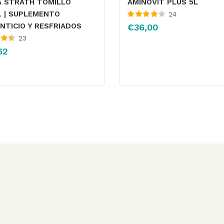
A STRATH TOMILLO
AMINOVIT PLUS 5L
L | SUPLEMENTO
24
Valorado
NTICIO Y RESFRIADOS
€
36,00
con
4.04
23
de 5
 con
62
5