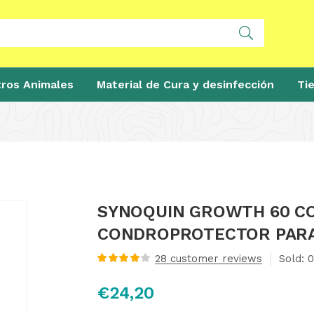
ros Animales
Material de Cura y desinfección
Ti
SYNOQUIN GROWTH 60 CO
CONDROPROTECTOR PAR
28
customer reviews
Sold:
0
Valorado
con
4.00
€
24,20
de 5 en
base a
valoraciones