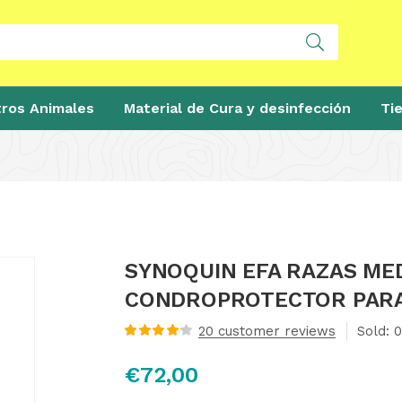
ros Animales
Material de Cura y desinfección
Ti
SYNOQUIN EFA RAZAS MED
CONDROPROTECTOR PAR
20
customer reviews
Sold:
0
Valorado
con
4.21
de
€
72,00
5 en base
a
valoraciones