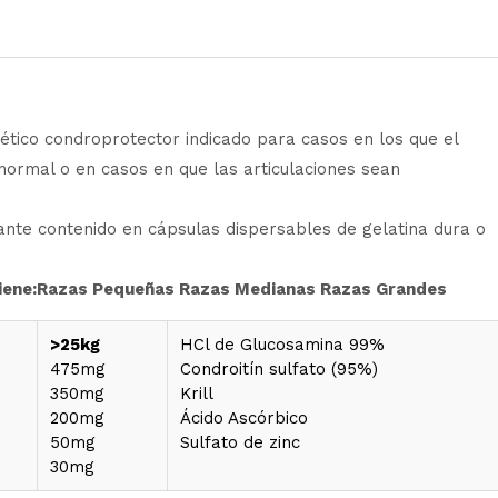
co condroprotector indicado para casos en los que el
normal o en casos en que las articulaciones sean
lante contenido en cápsulas dispersables de gelatina dura o
iene:Razas Pequeñas Razas Medianas Razas Grandes
>25kg
HCl de Glucosamina 99%
475mg
Condroitín sulfato (95%)
350mg
Krill
200mg
Ácido Ascórbico
50mg
Sulfato de zinc
30mg