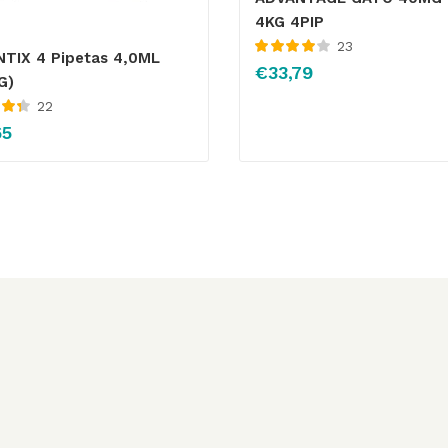
4KG 4PIP
23
TIX 4 Pipetas 4,0ML
Valorado
€
33,79
con
4.05
G)
de 5
22
 con
65
5