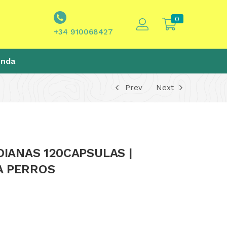
0
+34 910068427
enda
Prev
Next
IANAS 120CAPSULAS |
A PERROS