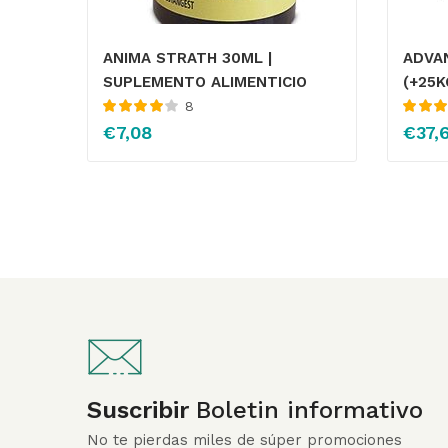
ANIMA STRATH 30ML |
ADVAN
SUPLEMENTO ALIMENTICIO
(+25K
8
Valorado
Valorado
€
7,08
€
37,
con
4.00
4.43
de 
de 5
Suscribir
Boletin informativo
No te pierdas miles de súper promociones