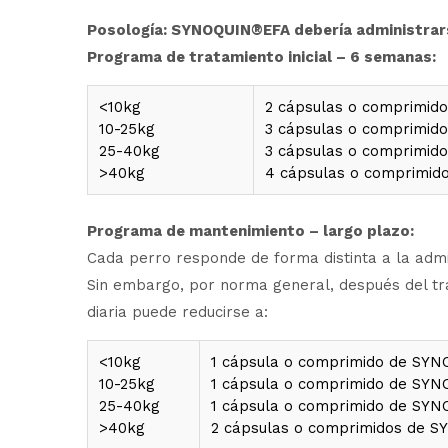
Posología: SYNOQUIN
®
EFA debería administrar
Programa de tratamiento inicial – 6 semanas:
<10kg
2 cápsulas o comprimidos
10-25kg
3 cápsulas o comprimidos
25-40kg
3 cápsulas o comprimidos
>40kg
4 cápsulas o comprimidos
Programa de mantenimiento – largo plazo:
Cada perro responde de forma distinta a la admi
Sin embargo, por norma general, después del trat
diaria puede reducirse a:
<10kg
1 cápsula o comprimido de SYN
10-25kg
1 cápsula o comprimido de SYN
25-40kg
1 cápsula o comprimido de SYN
>40kg
2 cápsulas o comprimidos de S