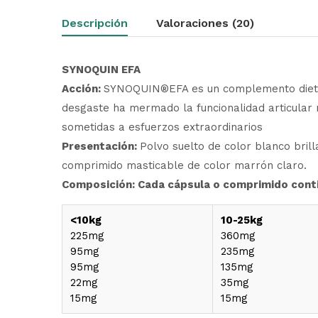
Descripción
Valoraciones (20)
SYNOQUIN
EFA
Acción:
SYNOQUIN®EFA es un complemento dietéti
desgaste ha mermado la funcionalidad articular 
sometidas a esfuerzos extraordinarios
Presentación:
Polvo suelto de color blanco bril
comprimido masticable de color marrón claro.
Composición: Cada cápsula o comprimido cont
<10kg
10-25kg
225mg
360mg
95mg
235mg
95mg
135mg
22mg
35mg
15mg
15mg