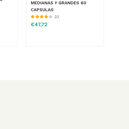
MEDIANAS Y GRANDES 60
CAPSULAS
22
Valorado
€
47,72
con
4.14
de
5