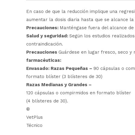
En caso de que la reducción implique una regresi
aumentar la dosis diaria hasta que se alcance la
Precauciones:
Manténgase fuera del alcance de 
Salud y seguridad:
Según los estudios realizado
contraindicación.
Precauciones
Guárdese en lugar fresco, seco y r
farmacéuticas:
Envasado: Razas Pequeñas
–
90 cápsulas o com
formato blíster (3 blísteres de 30)
Razas Medianas y Grandes
–
120 cápsulas o compirmidos en formato blíster
(4 blísteres de 30).
®
VetPlus
Técnico