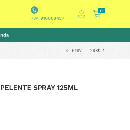
0
+34 910068427
enda
Prev
Next
EPELENTE SPRAY 125ML