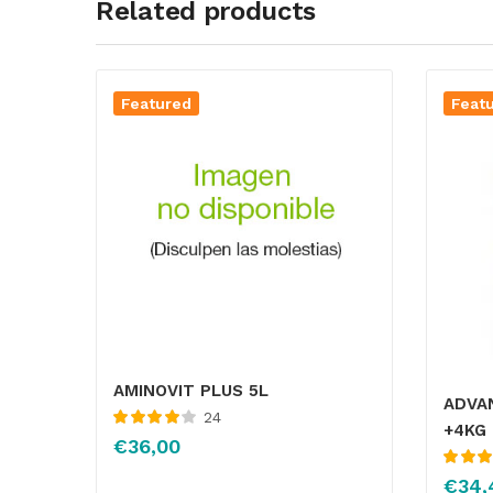
Related products
Featured
Feat
AMINOVIT PLUS 5L
ADVA
24
+4KG 
Valorado
€
36,00
con
4.04
de 5
Valorado
€
34,
4.58
de 