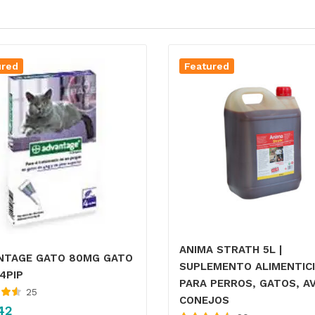
ured
Featured
ANIMA STRATH 5L |
NTAGE GATO 80MG GATO
SUPLEMENTO ALIMENTIC
4PIP
PARA PERROS, GATOS, AV
25
CONEJOS
 con
42
5