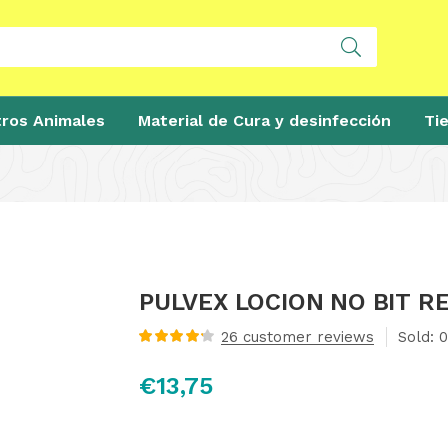
ros Animales
Material de Cura y desinfección
Ti
PULVEX LOCION NO BIT R
26
customer reviews
Sold:
0
Valorado
con
4.28
de
€
13,75
5 en base
a
valoraciones
de clientes