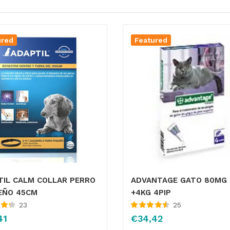
ured
Featured
ADVANTAGE GATO 80MG
TIL CALM COLLAR PERRO
+4KG 4PIP
EÑO 45CM
25
23
Valorado con
€
34,42
41
4.58
de 5
de