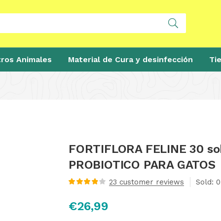
ros Animales
Material de Cura y desinfección
Ti
FORTIFLORA FELINE 30 s
PROBIOTICO PARA GATOS
23
customer reviews
Sold:
0
Valorado
con
3.91
€
26,99
de 5 en
base a
valoraciones