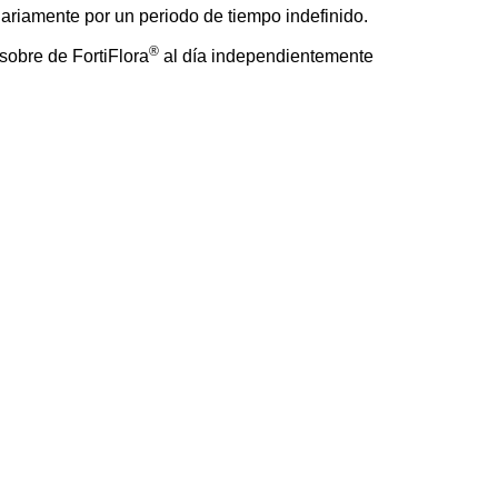
iariamente por un periodo de tiempo indefinido.
®
 sobre de FortiFlora
al día independientemente