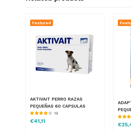
Featured
Feat
AKTIVAIT PERRO RAZAS
ADAP
PEQUEÑAS 60 CAPSULAS
PEQU
19
Valorado
€
41,11
Valorado
con
4.00
€
25,
con
4.32
de 5
5