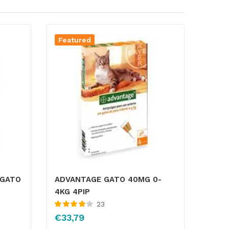
Featured
 GATO
ADVANTAGE GATO 40MG 0-
4KG 4PIP
23
Valorado
€
33,79
con
4.05
de 5