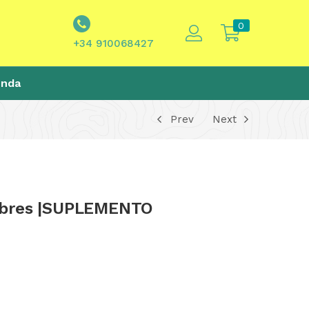
0
+34 910068427
enda
Prev
Next
obres |SUPLEMENTO