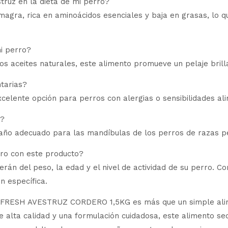
struz en la dieta de mi perro?
magra, rica en aminoácidos esenciales y baja en grasas, lo
mi perro?
los aceites naturales, este alimento promueve un pelaje brill
tarias?
excelente opción para perros con alergias o sensibilidades al
o?
ño adecuado para las mandíbulas de los perros de razas pequ
rro con este producto?
rán del peso, la edad y el nivel de actividad de su perro. 
n específica.
ESH AVESTRUZ CORDERO 1,5KG es más que un simple aliment
e alta calidad y una formulación cuidadosa, este alimento se