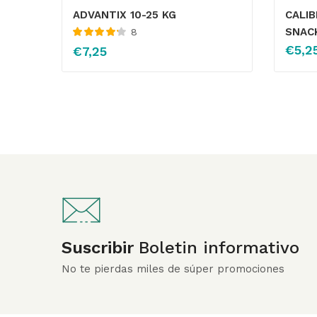
ADVANTIX 10-25 KG
CALI
SNAC
8
Valorado
€
5,2
€
7,25
con
4.29
de
5
Suscribir
Boletin informativo
No te pierdas miles de súper promociones