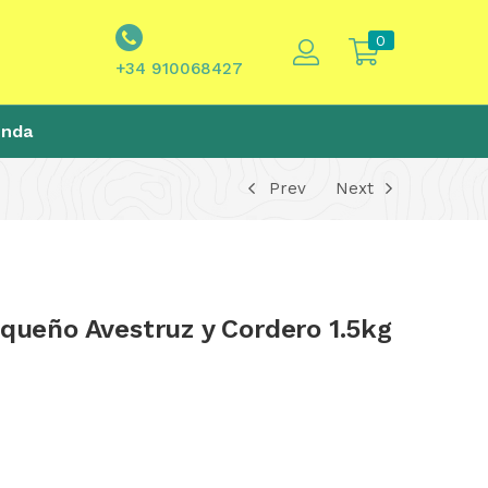
0
+34 910068427
enda
Prev
Next
equeño Avestruz y Cordero 1.5kg