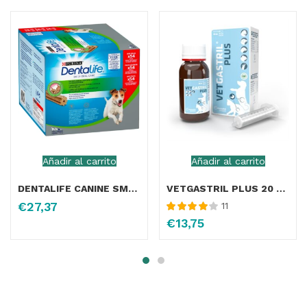
Añadir al carrito
Añadir al carrito
DENTALIFE CANINE SMALL 882GR
VETGASTRIL PLUS 20 ML
€
27,37
11
Valorado
€
13,75
con
4.10
de
5