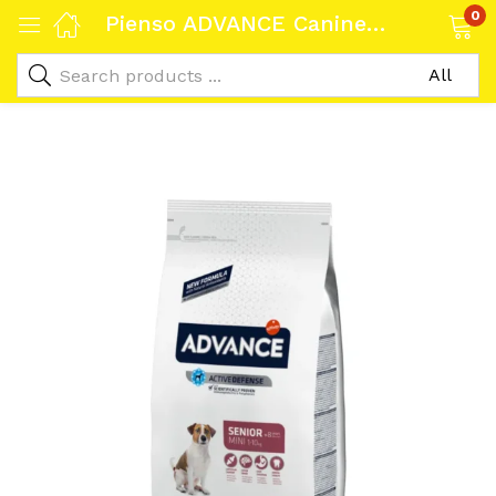
0
Pienso ADVANCE Canine Senior Mini Pollo y Arroz 1.5kg – Nutrición Óptima para Perros Mayores