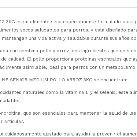
G es un alimento seco especialmente formulado para pe
limentos secos saludables para perros, y está diseñado para 
e mantengan una vida activa y saludable durante sus años do
rada que combina pollo y arroz, dos ingredientes que no solo
s de calidad. El pollo proporciona proteínas esenciales que
fácilmente asimilable, ideal para perros con un metabolismo
CANINE SENIOR MEDIUM POLLO ARROZ 3KG se encuentran:
oxidantes naturales como la vitamina E y el selenio, este ali
aludable.
ondroitina, que son esenciales para mantener la salud de las 
 articular.
está cuidadosamente ajustado para ayudar a prevenir el aum