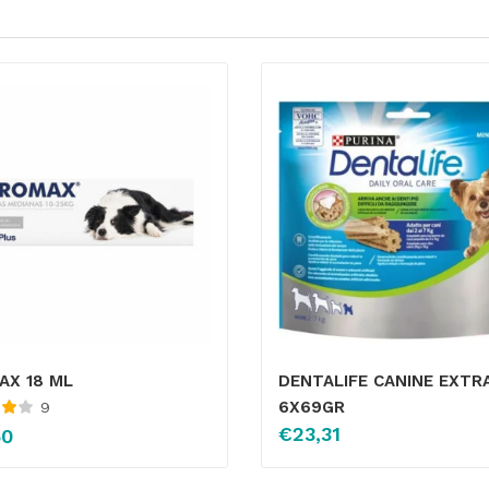
AX 18 ML
DENTALIFE CANINE EXTRA
6X69GR
9
€
23,31
50
de