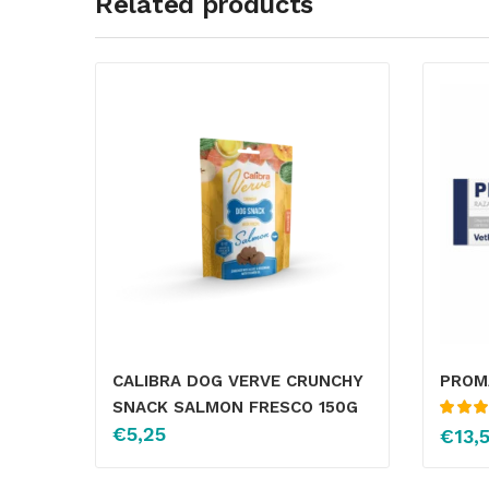
Related products
CALIBRA DOG VERVE CRUNCHY
PROM
SNACK SALMON FRESCO 150G
Valorado
€
5,25
€
13,
con
4.13
5