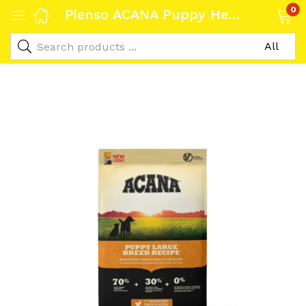
0
Pienso ACANA Puppy Heritage Razas Grandes 11,4kg: Nutrición Óptima para Cachorros