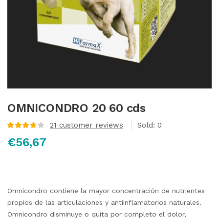
OMNICONDRO 20 60 cds
21
customer reviews
Sold:
0
Valorado
€
56,67
con
3.80
de 5 en
base a
valoraciones
de
clientes
Omnicondro contiene la mayor concentración de nutrientes
propios de las articulaciones y antiinflamatorios naturales.
Omnicondro disminuye o quita por completo el dolor,