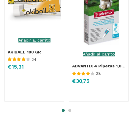
Añadir al carrito
AKIBALL 100 GR
Añadir al carrito
24
Valorado
ADVANTIX 4 Pipetas 1,0ML (4-10Kg)
€
15,31
con
3.91
28
de 5
Valorado
€
30,75
con
4.07
de
5