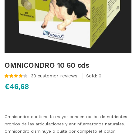
OMNICONDRO 10 60 cds
30
customer reviews
Sold:
0
Valorado
€
46,68
con
3.86
de 5 en
base a
valoraciones
de
clientes
Omnicondro contiene la mayor concentración de nutrientes
propios de las articulaciones y antiinflamatorios naturales.
Omnicondro disminuye o quita por completo el dolor,