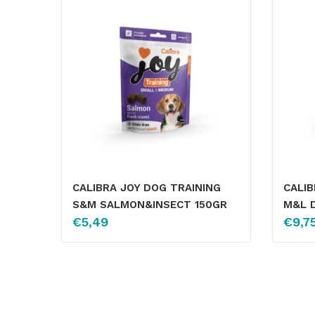
CALIBRA JOY DOG TRAINING
CALIB
S&M SALMON&INSECT 150GR
M&L 
€
5,49
€
9,7