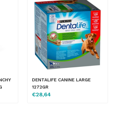
NCHY
DENTALIFE CANINE LARGE
G
1272GR
€
28,64