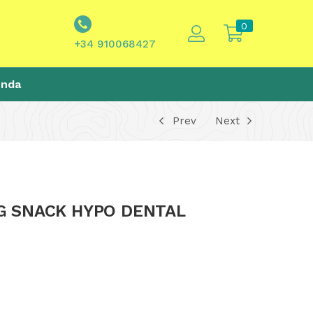
0
+34 910068427
enda
Prev
Next
G SNACK HYPO DENTAL