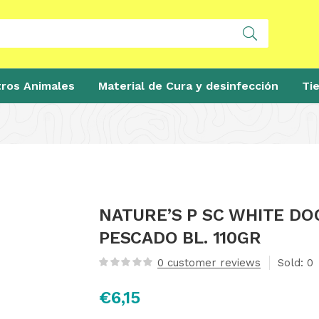
ros Animales
Material de Cura y desinfección
Ti
NATURE’S P SC WHITE DO
PESCADO BL. 110GR
0
customer reviews
Sold:
0
€
6,15