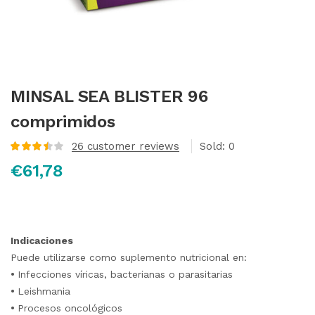
MINSAL SEA BLISTER 96
comprimidos
26
customer reviews
Sold:
0
Valorado
€
61,78
con
3.56
de 5 en
base a
valoraciones
de
clientes
Indicaciones
Puede utilizarse como suplemento nutricional en:
•
Infecciones víricas, bacterianas o parasitarias
•
Leishmania
•
Procesos oncológicos