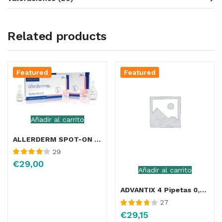
Related products
Featured
Featured
Añadir al carrito
ALLERDERM SPOT-ON 2 ml 6 pip < 10 Kg
29
Valorado
€
29,00
con
4.18
de
Añadir al carrito
5
ADVANTIX 4 Pipetas 0,4 ml (0-4Kg)
27
Valorado
€
29,15
con
3.81