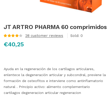
JT ARTRO PHARMA 60 comprimidos
28
customer reviews
Sold:
0
Valorado
€
40,25
con
4.11
de
5 en base
a
valoraciones
de clientes
Ayuda en la regeneración de los cartílagos articulares,
enlentece la degeneración articular y subcondral, previene la
formación de osteofitos e interviene como antinflamatorio
natural .
Principio activo:
alimento complementario
cartilagos degeneracion articular regeneracion