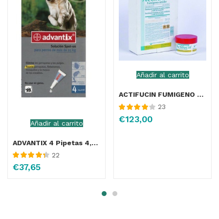
Añadir al carrito
ACTIFUCIN FUMIGENO 6 VELAS
23
Valorado
€
123,00
Añadir al carrito
con
4.05
de 5
ADVANTIX 4 Pipetas 4,0ML (+25KG)
22
Valorado con
€
37,65
4.43
de 5