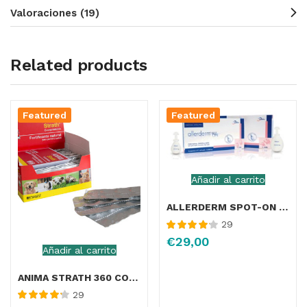
Valoraciones (19)
Related products
Featured
Featured
Añadir al carrito
ALLERDERM SPOT-ON 2 ml 6 pip < 10 Kg
29
Valorado
€
29,00
con
4.18
de
Añadir al carrito
5
ANIMA STRATH 360 COMPRIMIDOS | SUPLEMENTO ALIMENTICIO PARA PERROS, GATOS
29