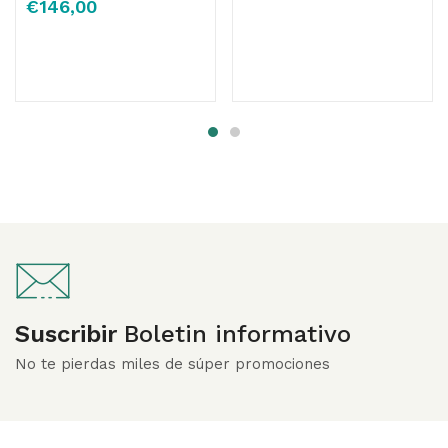
Valorado
€
146,00
con
4.25
de
5
Suscribir
Boletin informativo
No te pierdas miles de súper promociones