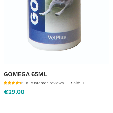
GOMEGA 65ML
19
customer reviews
Sold:
0
Valorado con
€
29,00
4.61
de 5 en
base a
valoraciones
de clientes