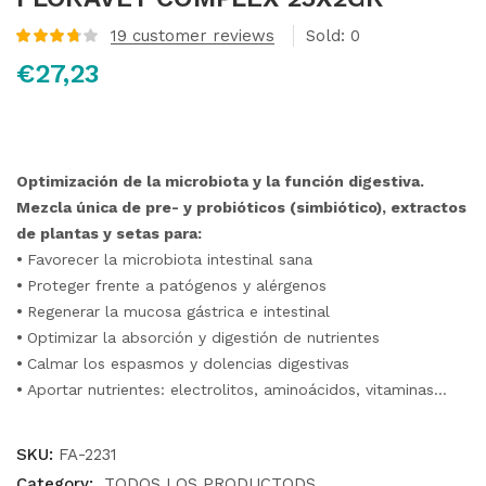
19
customer reviews
Sold:
0
Valorado
€
27,23
con
3.78
de 5 en
base a
valoraciones
de
clientes
Optimización de la microbiota y
la función digestiva.
Mezcla única de pre- y probióticos (simbiótico), extractos
de plantas y setas para:
•
Favorecer la microbiota intestinal sana
•
Proteger frente a patógenos y alérgenos
•
Regenerar la mucosa gástrica e intestinal
•
Optimizar la absorción y digestión de nutrientes
•
Calmar los espasmos y dolencias digestivas
•
Aportar nutrientes: electrolitos, aminoácidos, vitaminas…
SKU:
FA-2231
Category:
TODOS LOS PRODUCTODS