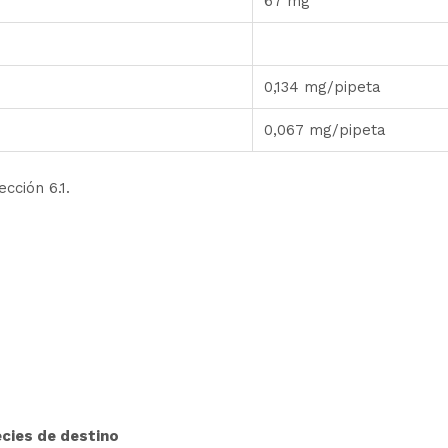
67 mg
0,134 mg/pipeta
0,067 mg/pipeta
cción 6.1.
ecies de destino