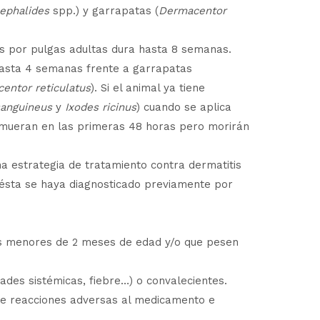
ephalides
spp.) y garrapatas (
Dermacentor
nes por pulgas adultas dura hasta 8 semanas.
 hasta 4 semanas frente a garrapatas
entor reticulatus
). Si el animal ya tiene
sanguineus
y
Ixodes ricinus
) cuando se aplica
 mueran en las primeras 48 horas pero morirán
a estrategia de tratamiento contra dermatitis
 ésta se haya diagnosticado previamente por
ros menores de 2 meses de edad y/o que pesen
des sistémicas, fiebre…) o convalecientes.
se reacciones adversas al medicamento e