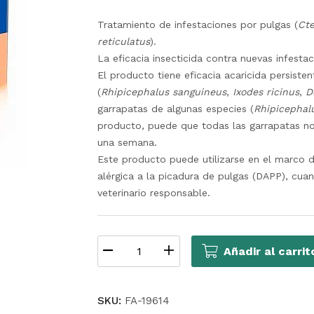
Tratamiento de infestaciones por pulgas (
Ct
reticulatus
).
La eficacia insecticida contra nuevas infest
El producto tiene eficacia acaricida persiste
(
Rhipicephalus sanguineus
,
Ixodes ricinus
,
D
garrapatas de algunas especies (
Rhipicephal
producto, puede que todas las garrapatas no
una semana.
Este producto puede utilizarse en el marco d
alérgica a la picadura de pulgas (DAPP), cua
veterinario responsable.
Añadir al carrit
SKU:
FA-19614