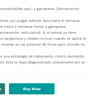
enocephalides
spp.) y garrapatas (
Dermacentor
aciones por pulgas adultas dura hasta 8 semanas.
nte hasta 4 semanas frente a garrapatas
ermacentor reticulatus
). Si el animal ya tiene
us sanguineus
y
Ixodes ricinus
) cuando se aplica el
 mueran en las primeras 48 horas pero morirán en
e una estrategia de tratamiento contra dermatitis
ndo ésta se haya diagnosticado previamente por el
o
Buy Now