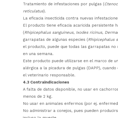
Tratamiento de infestaciones por pulgas (
Ctenoc
reticulatus
).
La eficacia insecticida contra nuevas infestacio
El producto tiene eficacia acaricida persistente
(
Rhipicephalus sanguineus
,
Ixodes ricinus
,
Dermac
garrapatas de algunas especies (
Rhipicephalus 
el producto, puede que todas las garrapatas no
en una semana.
Este producto puede utilizarse en el marco de un
alérgica a la picadura de pulgas (DAPP), cuando
el veterinario responsable.
4.3 Contraindicaciones
A falta de datos disponible, no usar en cachor
menos de 2 kg.
No usar en animales enfermos (por ej. enfermeda
No administrar a conejos, pues pueden producir
incluso la muerte.