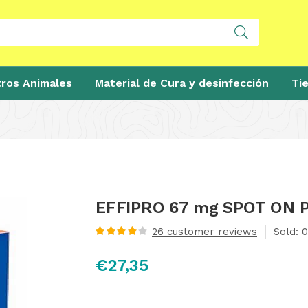
ros Animales
Material de Cura y desinfección
Ti
EFFIPRO 67 mg SPOT ON PE
26
customer reviews
Sold:
0
Valorado
con
4.00
€
27,35
de 5 en
base a
valoraciones
de clientes