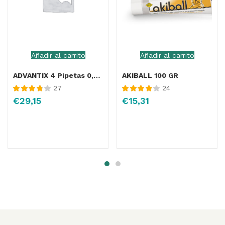
Añadir al carrito
Añadir al carrito
ADVANTIX 4 Pipetas 0,4 ml (0-4Kg)
AKIBALL 100 GR
27
24
Valorado
Valorado
€
29,15
€
15,31
con
3.81
con
3.91
de 5
de 5