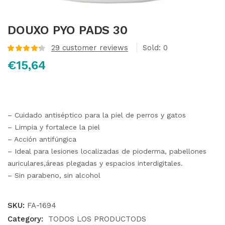
DOUXO PYO PADS 30
29
customer reviews
Sold:
0
Valorado
€
15,64
con
4.32
de
5 en base
a
valoraciones
de clientes
– Cuidado antiséptico para la piel de perros y gatos
– Limpia y fortalece la piel
– Acción antifúngica
– Ideal para lesiones localizadas de pioderma, pabellones
auriculares,áreas plegadas y espacios interdigitales.
– Sin parabeno, sin alcohol
SKU:
FA-1694
Category:
TODOS LOS PRODUCTODS