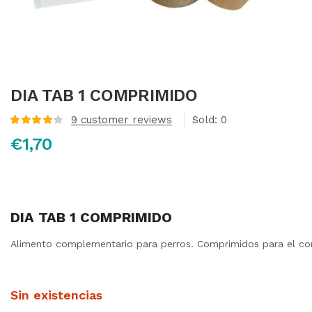
DIA TAB 1 COMPRIMIDO
9
customer reviews
Sold:
0
Valorado
€
1,70
con
4.13
de
5 en base
a
valoraciones
de clientes
DIA TAB 1 COMPRIMIDO
Alimento complementario para perros. Comprimidos para el cont
Sin existencias