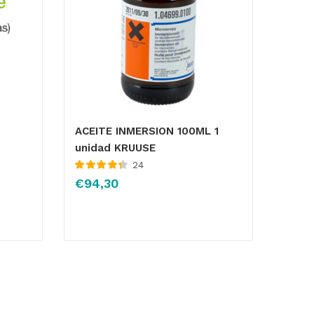
ACEITE INMERSION 100ML 1
unidad KRUUSE
24
Valorado con
€
94,30
4.43
de 5