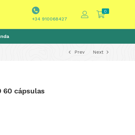
0
+34 910068427
enda
Prev
Next
 60 cápsulas