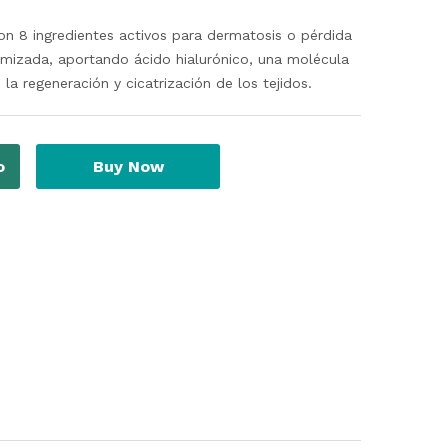
n 8 ingredientes activos para dermatosis o pérdida
imizada, aportando ácido hialurónico, una molécula
a regeneración y cicatrización de los tejidos.
o
Buy Now