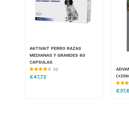
AKTIVAIT PERRO RAZAS
MEDIANAS Y GRANDES 60
CAPSULAS
ADVAN
22
Valorado
(+25K
€
47,72
con
4.14
de
5
Valorado
€
37,
4.43
de 