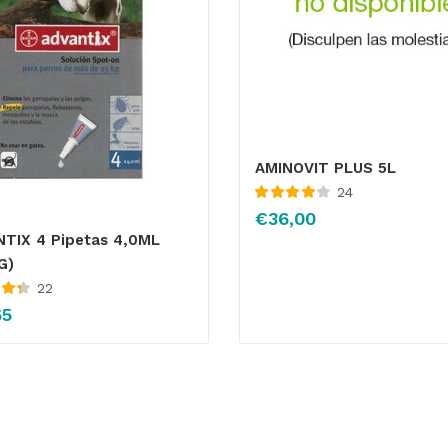
AMINOVIT PLUS 5L
24
Valorado
€
36,00
con
4.04
TIX 4 Pipetas 4,0ML
de 5
G)
22
 con
65
5