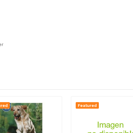
er
ured
Featured