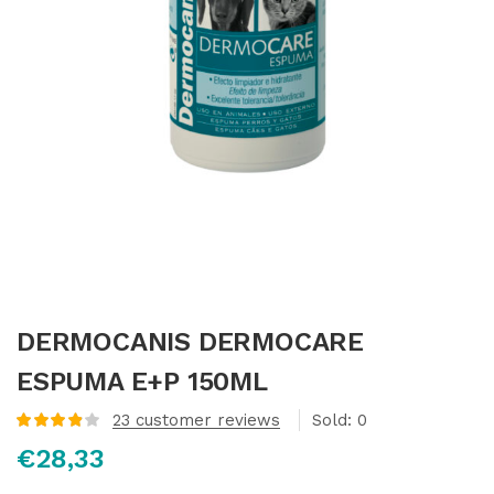
DERMOCANIS DERMOCARE
ESPUMA E+P 150ML
23
customer reviews
Sold:
0
Valorado
€
28,33
con
3.91
de 5 en
base a