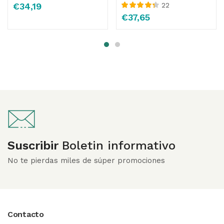
Valorado
22
€
34,19
con
4.00
Valorado con
€
37,65
de 5
4.43
de 5
Suscribir
Boletin informativo
No te pierdas miles de súper promociones
Contacto