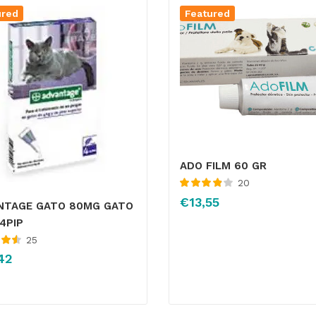
ured
Featured
ADO FILM 60 GR
20
Valorado
€
13,55
NTAGE GATO 80MG GATO
con
3.95
de 5
4PIP
25
 con
42
5