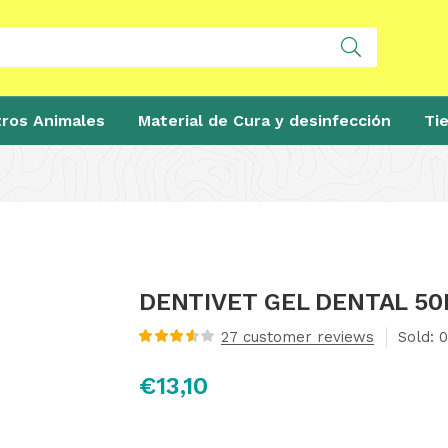
ros Animales
Material de Cura y desinfección
Ti
DENTIVET GEL DENTAL 5
27
customer reviews
Sold:
0
Valorado
con
3.62
€
13,10
de 5 en
base a
valoraciones
de
clientes