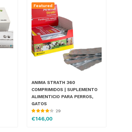
Featured
ANIMA STRATH 360
COMPRIMIDOS | SUPLEMENTO
ALIMENTICIO PARA PERROS,
GATOS
29
Valorado
€
146,00
con
4.25
de
5