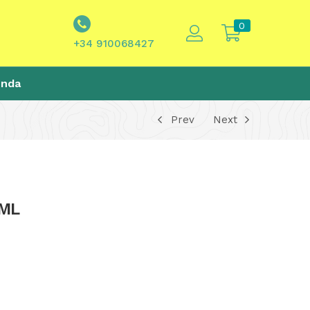
0
+34 910068427
enda
Prev
Next
0ML