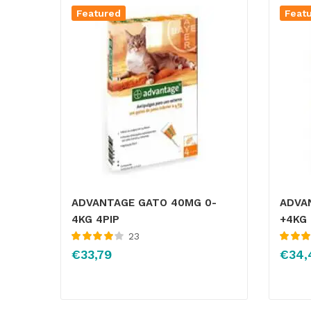
Featured
Feat
ADVANTAGE GATO 40MG 0-
ADVA
4KG 4PIP
+4KG 
23
Valorado
Valorado
€
33,79
€
34,
con
4.05
4.58
de 
de 5