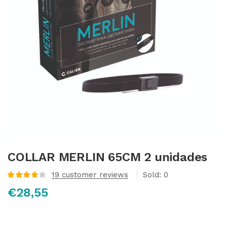
COLLAR MERLIN 65CM 2 unidades
19
customer reviews
Sold:
0
Valorado
€
28,55
con
3.94
de 5 en
base a
valoraciones
de
clientes