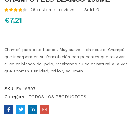
26
customer reviews
Sold:
0
Valorado
€
7,21
con
4.20
de
5 en base
a
valoraciones
de clientes
Champú para pelo blanco. Muy suave – ph neutro. Champú
que incorpora en su formulación componentes que reavivan
el color blanco del pelo, resaltando su color natural a la vez
que aportan suavidad, brillo y volumen.
SKU:
FA-19597
Category:
TODOS LOS PRODUCTODS