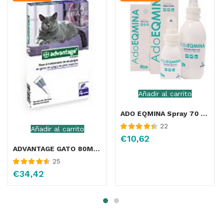
Añadir al carrito
ADO EQMINA Spray 70 ml
22
Añadir al carrito
Valorado con
€
10,62
4.48
de 5
ADVANTAGE GATO 80MG GATO +4KG 4PIP
25
Valorado con
€
34,42
4.58
de 5