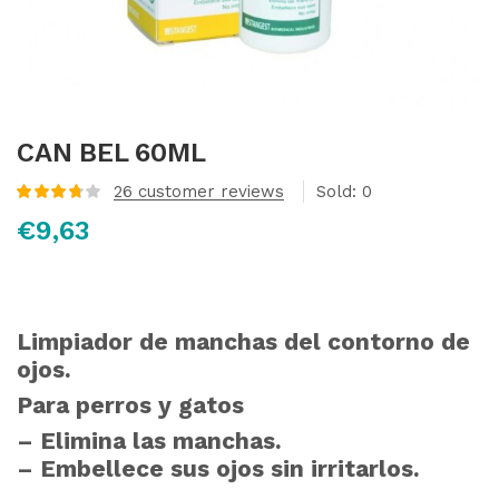
CAN BEL 60ML
26
customer reviews
Sold:
0
Valorado
€
9,63
con
3.80
de 5 en
base a
valoraciones
de
clientes
Limpiador de manchas del contorno de
ojos.
Para perros y gatos
– Elimina las manchas.
– Embellece sus ojos sin irritarlos.