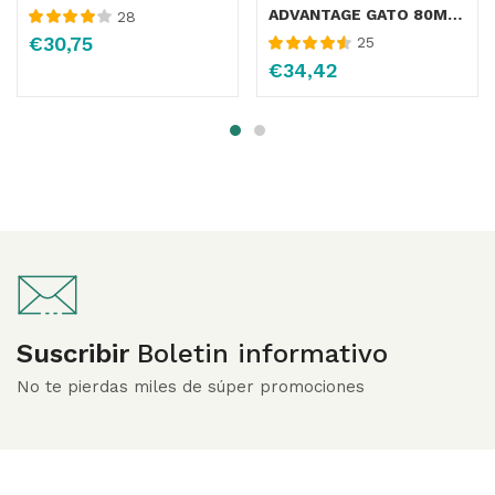
ADVANTAGE GATO 80MG GATO +4KG 4PIP
28
Valorado
€
30,75
25
con
4.07
de
Valorado con
€
34,42
5
4.58
de 5
Suscribir
Boletin informativo
No te pierdas miles de súper promociones