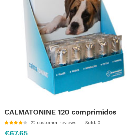
CALMATONINE 120 comprimidos
22
customer reviews
Sold:
0
Valorado
€
67,65
con
4.05