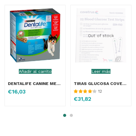
Out of stock
Añadir al carrito
Leer más
DENTALIFE CANINE MEDIUM 550GR
TIRAS GLUCOSA COVETRUS 25 UNIDADES
€
16,03
12
Valorado
€
31,82
con
4.27
de
5