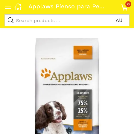
0
Applaws Pienso para Perros Adultos Razas Pequeñas y Medianas Pollo 2kg – Nutrición Natural