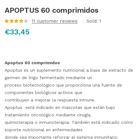
APOPTUS 60 comprimidos
11
customer reviews
Sold:
1
Valorado
€
33,45
con
3.90
de 5 en
base a
valoraciones
de
clientes
Apoptus 60 comprimidos
Apoptus es un suplemento nutricional a base de extracto de
germen de trigo fermentado mediante un
proceso biotecnológico que proporciona una fuente de
componentes biológicos activos que
contribuyen a mejorar la respuesta inmune.
Apoptus está indicado en mascotas que están bajo
tratamiento oncológico mediante cirugía,
quimioterapia o inmunoterapia. También está indicado como
soporte nutricional en enfermedades
donde sea importante reforzar el sistema inmunitario.