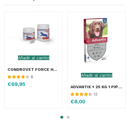
Añadir al carrito
CONDROVET FORCE HA 120 COMPRIMIDOS
Añadir al carrito
8
Valorado
€
69,95
con
4.00
ADVANTIX + 25 KG 1 PIPETA
de 5
12
Valorado con
€
8,00
4.45
de 5