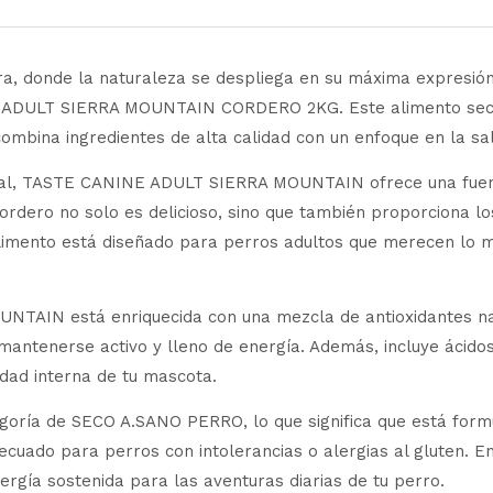
a, donde la naturaleza se despliega en su máxima expresión,
NE ADULT SIERRA MOUNTAIN CORDERO 2KG. Este alimento sec
combina ingredientes de alta calidad con un enfoque en la sal
pal, TASTE CANINE ADULT SIERRA MOUNTAIN ofrece una fuente
cordero no solo es delicioso, sino que también proporciona l
limento está diseñado para perros adultos que merecen lo m
AIN está enriquecida con una mezcla de antioxidantes natu
 mantenerse activo y lleno de energía. Además, incluye ác
lidad interna de tu mascota.
tegoría de SECO A.SANO PERRO, lo que significa que está form
uado para perros con intolerancias o alergias al gluten. En s
rgía sostenida para las aventuras diarias de tu perro.