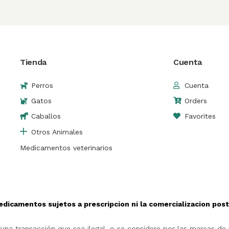
Tienda
Cuenta
Perros
Cuenta
Gatos
Orders
Caballos
Favorites
Otros Animales
Medicamentos veterinarios
edicamentos sujetos a prescripcion ni la comercializacion po
na transacción que sea ilegal, o se considere por las marcas de t