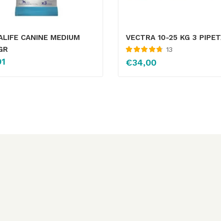
LIFE CANINE MEDIUM
VECTRA 10-25 KG 3 PIPE
GR
13
Valorado con
91
€
34,00
4.83
de 5