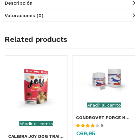
Descripción
Valoraciones (0)
Related products
Añadir al carrito
CONDROVET FORCE HA 120 COMPRIMIDOS
Añadir al carrito
8
Valorado
€
69,95
con
4.00
CALIBRA JOY DOG TRAINING S&M BEEF 150GR
de 5