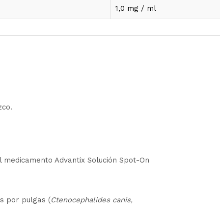
1,0 mg / ml
zco.
l medicamento Advantix Solución Spot-On
s por pulgas (
Ctenocephalides canis,