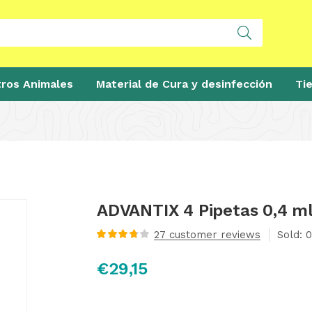
ros Animales
Material de Cura y desinfección
Ti
ADVANTIX 4 Pipetas 0,4 ml
27
customer reviews
Sold:
0
Valorado
con
3.81
€
29,15
de 5 en
base a
valoraciones
de
clientes