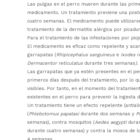
Las pulgas en el perro mueren durante las prime
medicamento. Un tratamiento previene una poste
cuatro semanas. El medicamento puede utilizars
tratamiento de la dermatitis alérgica por picadu
Para el tratamiento de las infestaciones por pio
El medicamento es eficaz como repelente y acari
garrapatas (
Rhipicephalus sanguineus
e
Ixodes r
Dermacentor reticulatus
durante tres semanas
).
Las garrapatas que ya estén presentes en el pe
primeros días después del tratamiento, por lo 
visibles. Por tanto, en el momento del tratamien
existentes en el perro para prevenir la ingesta 
Un tratamiento tiene un efecto repelente (antia
(
Phlebotomus papatasi
durante dos semanas y
P
semanas), contra mosquitos (
Aedes aegypti
dura
durante cuatro semanas) y contra la mosca de lo
4 semanas.