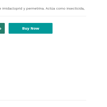
e imidacloprid y permetrina. Actúa como insecticida,
o
Buy Now