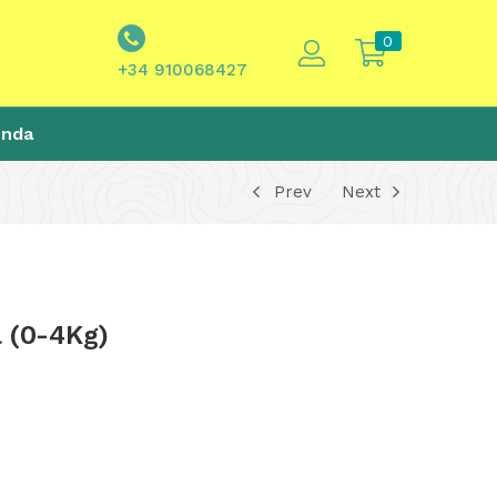
0
+34 910068427
enda
Prev
Next
 (0-4Kg)