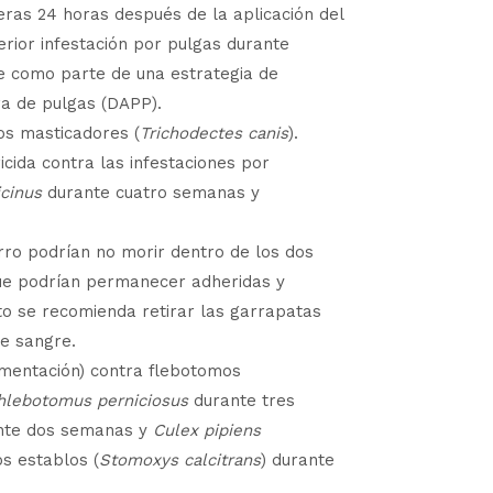
ras 24 horas después de la aplicación del
rior infestación por pulgas durante
e como parte de una estrategia de
ra de pulgas (DAPP).
jos masticadores (
Trichodectes canis
).
cida contra las infestaciones por
icinus
durante cuatro semanas y
rro podrían no morir dentro de los dos
que podrían permanecer adheridas y
to se recomienda retirar las garrapatas
de sangre.
limentación) contra flebotomos
hlebotomus perniciosus
durante tres
nte dos semanas y
Culex pipiens
s establos (
Stomoxys calcitrans
) durante